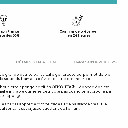
aison France
Commande préparée
erte dès 80€
en 24 heures
DÉTAILS & ENTRETIEN
LIVRAISON & RETOURS
 de grande qualité par sa taille généreuse qui permet de bien
a sortie du bain afin d'éviter qu'il ne prenne froid.
t bouclette éponge certifiés
OEKO-TEX®
. L'éponge épaisse
ille intirable qui ne se détricote pas quand on accroche par
de l'éponge !
les papas apprécieront ce cadeau de naissance très utile
utiliser sans souci jusqu'aux 3 ans de l'enfant.