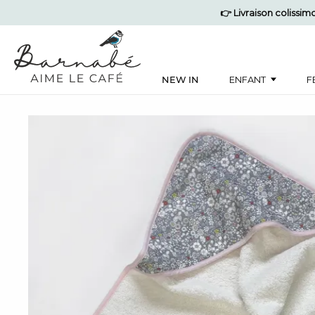
👉 Livraison colissi
NEW IN
ENFANT
F