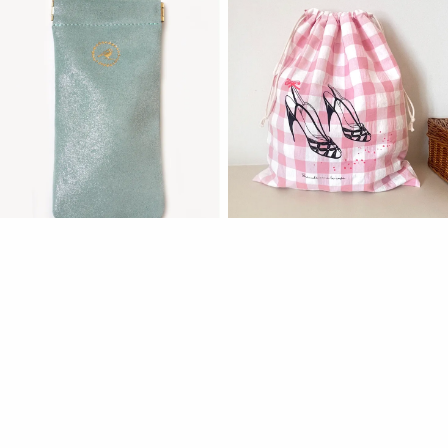
ETUI LUNETTES
L'IRRÉSISTIBLE POCHON
Bora Bora
Bbuble gum - Escarpins
44,00 €
19,90 €