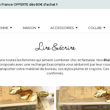
mo France OFFERTE dès 80€ d'achat !!
EMME
MAISON
ACCESSOIRES
COLLAB
Lire & écrire
uire toutes les femmes qui aiment combiner chic et fantaisie. Nos
étui
proposés avec une recharge Exacompta vous séduiront par leur couver
nsporter votre matériel de bureau, vos stylos plume et crayons. Ces 
confirmés.