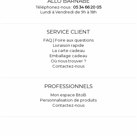
ALLÔ BARNABÉ
Téléphonez-nous :
05 34 66 20 05
Lundi à Vendredi de 9h à 18h
SERVICE CLIENT
FAQ | Foire aux questions
Livraison rapide
La carte cadeau
Emballage cadeau
Où nous trouver ?
Contactez-nous
PROFESSIONNELS
Mon espace BtoB
Personnalisation de produits
Contactez-nous
RECEVEZ NOS INVITATIONS
On reste en contact ?