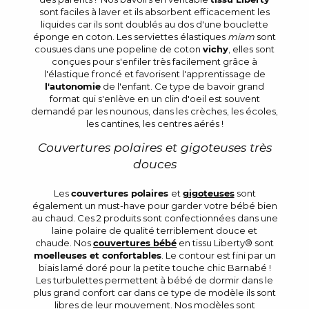
sont faciles à laver et ils absorbent efficacement les
liquides car ils sont doublés au dos d'une bouclette
éponge en coton. Les serviettes élastiques
miam
sont
cousues dans une popeline de coton
vichy
, elles sont
conçues pour s'enfiler très facilement grâce à
l'élastique froncé et favorisent l'apprentissage de
l'autonomie
de l'enfant. Ce type de bavoir grand
format qui s'enlève en un clin d'oeil est souvent
demandé par les nounous, dans les crèches, les écoles,
les cantines, les centres aérés !
Couvertures polaires et gigoteuses très
douces
Les
couvertures polaires
et
gigoteuses
sont
également un must-have pour garder votre bébé bien
au chaud. Ces 2 produits sont confectionnées dans une
laine polaire de qualité terriblement douce et
chaude. Nos
couvertures bébé
en tissu Liberty® sont
moelleuses et confortables
. Le contour est fini par un
biais lamé doré pour la petite touche chic Barnabé !
Les turbulettes permettent à bébé de dormir dans le
plus grand confort car dans ce type de modèle ils sont
libres de leur mouvement. Nos modèles sont