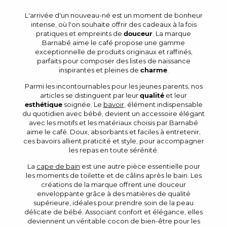
L'arrivée d'un nouveau-né est un moment de bonheur
intense, où l'on souhaite offrir des cadeaux à la fois
pratiques et empreints de
douceur
. La marque
Barnabé aime le café propose une gamme
exceptionnelle de produits originaux et raffinés,
parfaits pour composer des listes de naissance
inspirantes et pleines de
charme
.
Parmi les incontournables pour les jeunes parents, nos
articles se distinguent par leur
qualité
et leur
esthétique
soignée. Le
bavoir
, élément indispensable
du quotidien avec bébé, devient un accessoire élégant
avec les motifs et les matériaux choisis par Barnabé
aime le café. Doux, absorbants et faciles à entretenir,
ces bavoirs allient praticité et style, pour accompagner
les repas en toute sérénité.
La
cape de bain
est une autre pièce essentielle pour
les moments de toilette et de câlins après le bain. Les
créations de la marque offrent une douceur
enveloppante grâce à des matières de qualité
supérieure, idéales pour prendre soin de la peau
délicate de bébé. Associant confort et élégance, elles
deviennent un véritable cocon de bien-être pour les