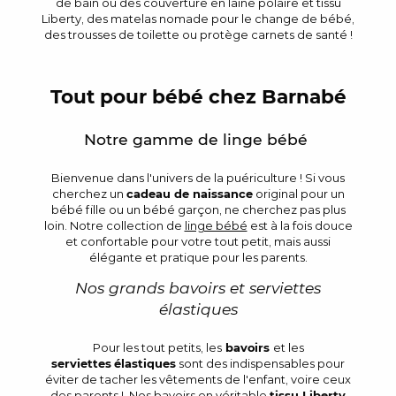
de bain ou des couverture en laine polaire et tissu
Liberty, des matelas nomade pour le change de bébé,
des trousses de toilette ou protège carnets de santé !
Tout pour bébé chez Barnabé
Notre gamme de linge bébé
Bienvenue dans l'univers de la puériculture ! Si vous
cherchez un
cadeau de naissance
original pour un
bébé fille ou un bébé garçon, ne cherchez pas plus
loin. Notre collection de
linge bébé
est à la fois douce
et confortable pour votre tout petit, mais aussi
élégante et pratique pour les parents.
Nos grands bavoirs et serviettes
élastiques
Pour les tout petits, les
bavoirs
et les
serviettes
élastiques
sont des indispensables pour
éviter de tacher les vêtements de l'enfant, voire ceux
des parents ! Nos bavoirs en véritable
tissu Liberty