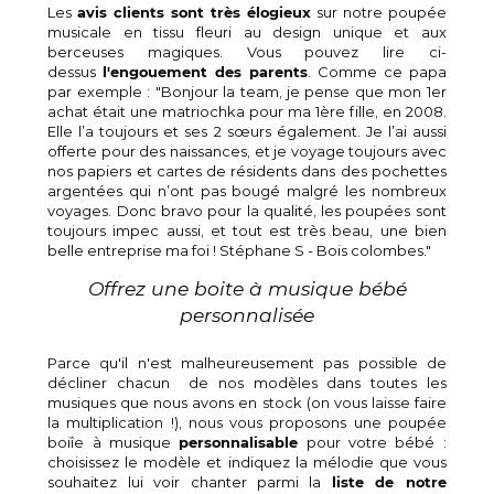
Les
avis clients sont très élogieux
sur notre poupée
musicale en tissu fleuri au design unique et aux
berceuses magiques. Vous pouvez lire ci-
dessus
l'engouement des parents
. Comme ce papa
par exemple : "Bonjour la team, je pense que mon 1er
achat était une matriochka pour ma 1ère fille, en 2008.
Elle l’a toujours et ses 2 sœurs également. Je l’ai aussi
offerte pour des naissances, et je voyage toujours avec
nos papiers et cartes de résidents dans des pochettes
argentées qui n’ont pas bougé malgré les nombreux
voyages. Donc bravo pour la qualité, les poupées sont
toujours impec aussi, et tout est très beau, une bien
belle entreprise ma foi ! Stéphane S - Bois colombes."
Offrez une boite à musique bébé
personnalisée
Parce qu'il n'est malheureusement pas possible de
décliner chacun de nos modèles dans toutes les
musiques que nous avons en stock (on vous laisse faire
la multiplication !), nous vous proposons une poupée
boiîe à musique
personnalisable
pour votre bébé :
choisissez le modèle et indiquez la mélodie que vous
souhaitez lui voir chanter parmi la
liste de notre