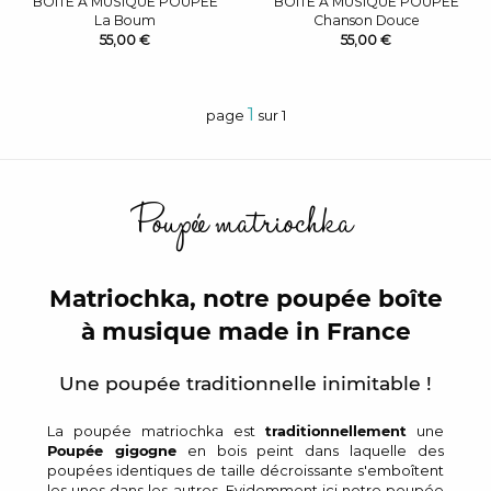
BOITE À MUSIQUE POUPÉE
BOÎTE À MUSIQUE POUPÉE
La Boum
Chanson Douce
55,00 €
55,00 €
1
page
sur 1
Poupée matriochka
Matriochka, notre poupée boîte
à musique made in France
Une poupée traditionnelle inimitable !
La poupée matriochka est
traditionnellement
une
Poupée gigogne
en bois peint dans laquelle des
poupées identiques de taille décroissante s'emboîtent
les unes dans les autres. Evidemment ici notre poupée