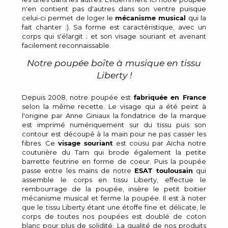
n'en contient pas d'autres dans son ventre puisque
celui-ci permet de loger le
mécanisme musical
qui la
fait chanter ;). Sa forme est caractéristique, avec un
corps qui s'élargit ; et son visage souriant et avenant
facilement reconnaissable.
Notre poupée boîte à musique en tissu
Liberty !
Depuis 2008, notre poupée est
fabriquée en France
selon la même recette. Le visage qui a été peint à
l'origine par Anne Giniaux la fondatrice de la marque
est imprimé numériquement sur du tissu puis son
contour est découpé à la main pour ne pas casser les
fibres. Ce
visage souriant
est cousu par Aïcha notre
couturière du Tarn qui brode également la petite
barrette feutrine en forme de coeur. Puis la poupée
passe entre les mains de notre
ESAT toulousain
qui
assemble le corps en tissu Liberty, effectue le
rembourrage de la poupée, insère le petit boitier
mécanisme musical et ferme la poupée. Il est à noter
que le tissu Liberty étant une étoffe fine et délicate, le
corps de toutes nos poupées est doublé de coton
blanc pour plus de solidité. La qualité de nos produits