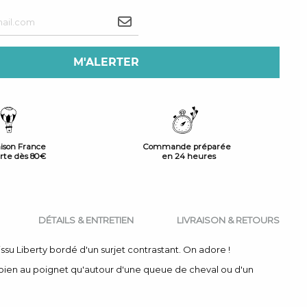
M'ALERTER
aison France
Commande préparée
erte dès 80€
en 24 heures
DÉTAILS & ENTRETIEN
LIVRAISON & RETOURS
su Liberty bordé d'un surjet contrastant. On adore !
 bien au poignet qu'autour d'une queue de cheval ou d'un