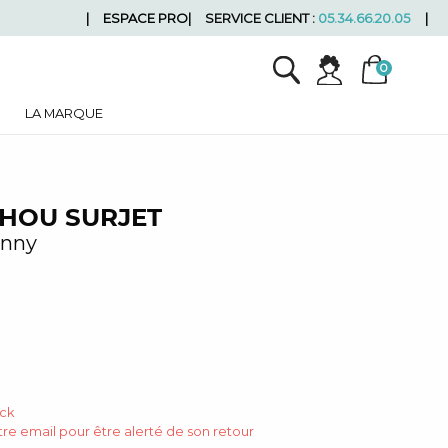
ESPACE PRO
SERVICE CLIENT :
05.34.66.20.05
LA MARQUE
HOU SURJET
enny
ock
re email pour être alerté de son retour