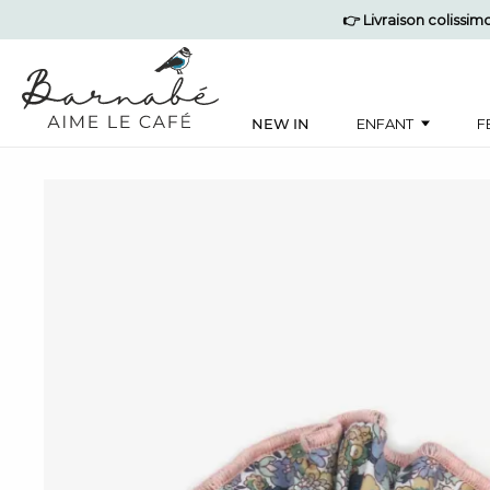
👉 Livraison colissi
NEW IN
ENFANT
F