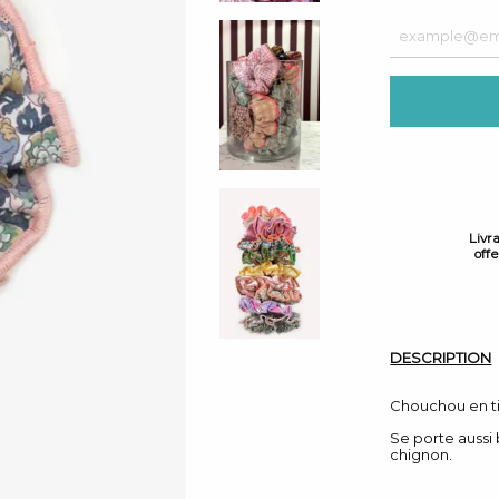
Livr
off
DESCRIPTION
Chouchou en tis
Se porte aussi
chignon.