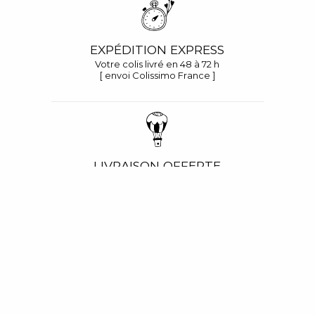
EXPÉDITION EXPRESS
Votre colis livré en 48 à 72 h
[ envoi Colissimo France ]
LIVRAISON OFFERTE
Dès 80 € d'achat
en France métropolitaine
PAIEMENT SÉCURISÉ
Carte bleue, Visa, La carte française,
Mastercard, American Express et Paypal