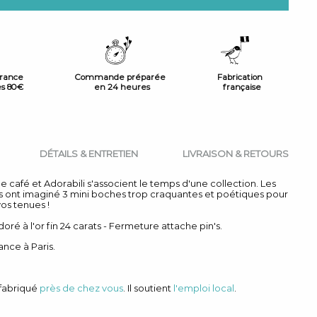
France
Commande préparée
Fabrication
ès 80€
en 24 heures
française
DÉTAILS & ENTRETIEN
LIVRAISON & RETOURS
 café et Adorabili s'associent le temps d'une collection. Les
s ont imaginé 3 mini boches trop craquantes et poétiques pour
vos tenues !
doré à l'or fin 24 carats - Fermeture attache pin's.
ance à Paris.
 fabriqué
près de chez vous
. Il soutient
l'emploi local
.