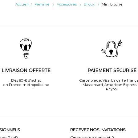
Accueil
Femme
Accessoires
Bijoux
Mini broche
PAIEMENT SÉCURISÉ
LIVRAISON OFFERTE
Carte bleue, Visa, La carte frança
Dès 80 € d'achat
Mastercard, American Express 
en France métropolitaine
Paypal
SIONNELS
RECEVEZ NOS INVITATIONS
ace BtoB
On reste en contact ?