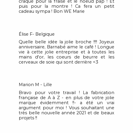
craque pour la fraise et le noeud pap ! Et
puis pour la montre ! Ca fera un petit
cadeau sympa ! Bon WE Marie
Élise F- Belgique
Quelle belle idée la jolie broche !!!! Joyeux
anniversaire, Barnabé aime le café ! Longue
vie à cette jolie entreprise et à toutes les
mains d'or, les coeurs de beurre et les
cerveaux de soie qui sont derrière <3
Marion M - Lille
Bravo pour votre travail ! La fabrication
française de A à Z - en plus de votre jolie
marque évidemment !!- a été un vrai
argument pour moi ! Vous souhaitant une
très belle nouvelle année 2021 et de beaux
projets !!