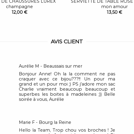
 DE CHAUSSURES LUREX
SERVIETTE DE TABLE ROS
champagne
mon amour
12,00 €
13,50 €
AVIS CLIENT
Aurélie M - Beaussais sur mer
Bonjour Anne! Oh la la comment ne pas
craquer avec ce bijou???!! Un pour ma
grand et un pour moi ;) PS j'adore mon sac
Charlie vraiment beaucoup beaucoup et
superbes les boites à madeleines ;)) Belle
soirée à vous, Aurélie
Marie F - Bourg la Reine
Hello la Team, Trop chou vos broches ! Je