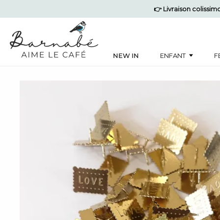
👉 Livraison colissi
NEW IN
ENFANT
F