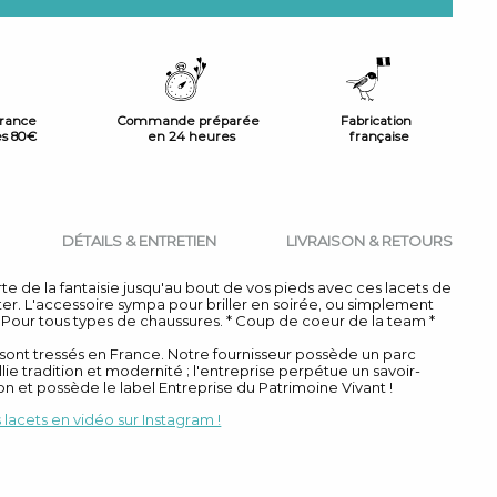
France
Commande préparée
Fabrication
ès 80€
en 24 heures
française
DÉTAILS & ENTRETIEN
LIVRAISON & RETOURS
e de la fantaisie jusqu'au bout de vos pieds avec ces lacets de
ter. L'accessoire sympa pour briller en soirée, ou simplement
Pour tous types de chaussures. * Coup de coeur de la team *
s sont tressés en France. Notre fournisseur possède un parc
lie tradition et modernité ; l'entreprise perpétue un savoir-
on et possède le label Entreprise du Patrimoine Vivant !
lacets en vidéo sur Instagram !