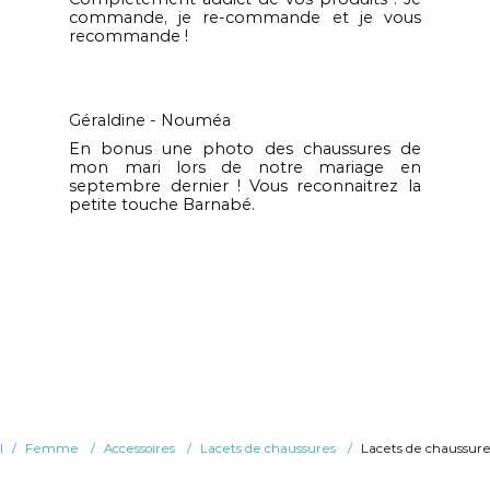
commande, je re-commande et je vous
recommande !
Géraldine - Nouméa
En bonus une photo des chaussures de
mon mari lors de notre mariage en
septembre dernier ! Vous reconnaitrez la
petite touche Barnabé.
l
Femme
Accessoires
Lacets de chaussures
Lacets de chaussure