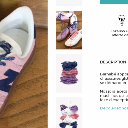
Livraison 
offerte d
DESCRIPTION
Barnabé apport
chaussures glit
se démarquer. 
Nos jolis lacet
machines qui al
faire d'excepti
Découvrez nos 