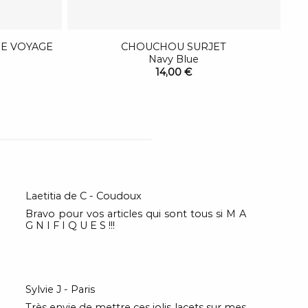
GE VOYAGE
CHOUCHOU SURJET
Navy Blue
14,00 €
Laetitia de C - Coudoux
Bravo pour vos articles qui sont tous si M A
G N I F I Q U E S !!!
Sylvie J - Paris
Très envie de mettre ces jolis lacets sur mes