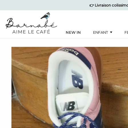
👉 Livraison colissi
NEW IN
ENFANT
F