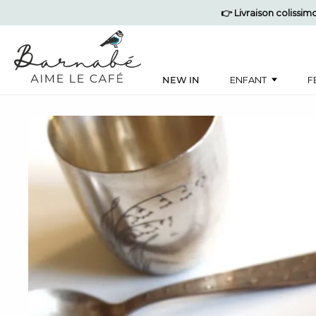
👉 Livraison colissi
NEW IN
ENFANT
F