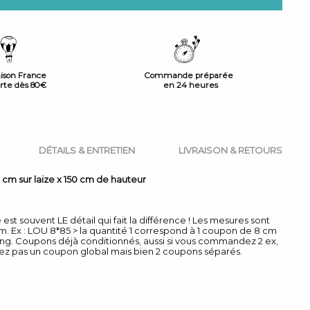
aison France
Commande préparée
erte dès 80€
en 24 heures
DÉTAILS & ENTRETIEN
LIVRAISON & RETOURS
 cm sur laize x 150 cm de hauteur
est souvent LE détail qui fait la différence ! Les mesures sont
m. Ex : LOU 8*85 > la quantité 1 correspond à 1 coupon de 8 cm
ong. Coupons déjà conditionnés, aussi si vous commandez 2 ex,
ez pas un coupon global mais bien 2 coupons séparés.