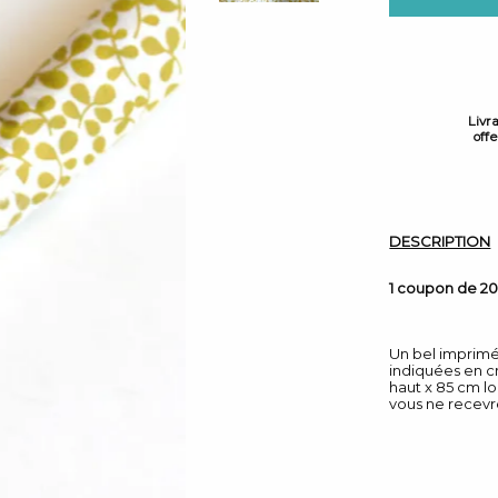
Livr
off
DESCRIPTION
1 coupon de 20
Un bel imprimé 
indiquées en c
haut x 85 cm l
vous ne recevr