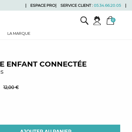
ESPACE PRO
SERVICE CLIENT :
05.34.66.20.05
LA MARQUE
E ENFANT CONNECTÉE
us
€
12,00 €
AJOUTER AU PANIER