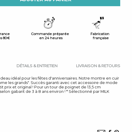
France
Commande préparée
Fabrication
ès 80€
en 24 heures
française
DÉTAILS & ENTRETIEN
LIVRAISON & RETOURS
cadeau idéal pour les fêtes d'anniversaires. Notre montre en cuir
mme les grands". Succès garanti avec cet accessoire de mode
tit prix et original ! Pour un tour de poignet de 13,5 cm
elon gabarit de 3 à 8 ans environ ! * Sélectionné par MILK