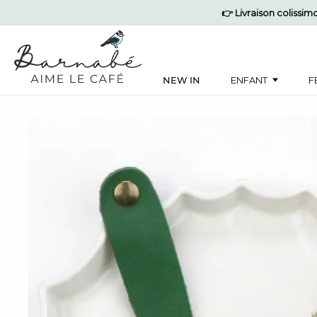
👉 Livraison colissi
NEW IN
ENFANT
F